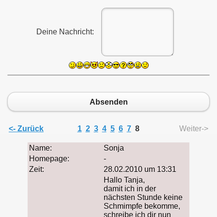
Deine Nachricht:
Absenden
<- Zurück
1
2
3
4
5
6
7
8
Weiter->
Name:
Sonja
Homepage:
-
Zeit:
28.02.2010 um 13:31
Hallo Tanja,
damit ich in der
nächsten Stunde keine
Schmimpfe bekomme,
schreibe ich dir nun