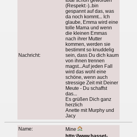
total schön geworden
(Respekt:-)..bin
gespannt auf das, was
da noch kommt... Ich
glaube, Emma wird eine
tolle Mama und wenn
die kleinen Emmas
nach ihrer Mutter
kommen, werden sie
bestimmt so knuddelig
Nachricht:
sein, dass Du dich kaum
von ihnen trennen
magst...Auf jeden Fall
wird das wohl eine
schöne, wenn auch
stressige Zeit mit Deiner
Meute - Du schaffst
das...
Es grüßen Dich ganz
herzlich
Anette mit Murphy und
Jacy
Name:
Mine
http://www.basset-