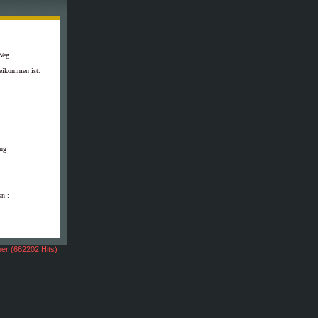
Weg
eikommen ist.
ung
en :
er (662202 Hits)