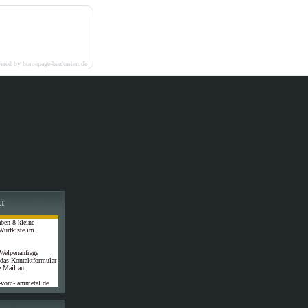
ered by homepage-baukasten.de
RT
ben 8 kleine
Wurfkiste im
 Welpenanfrage
 das Kontaktformular
e Mail an:
-vom-lammetal.de