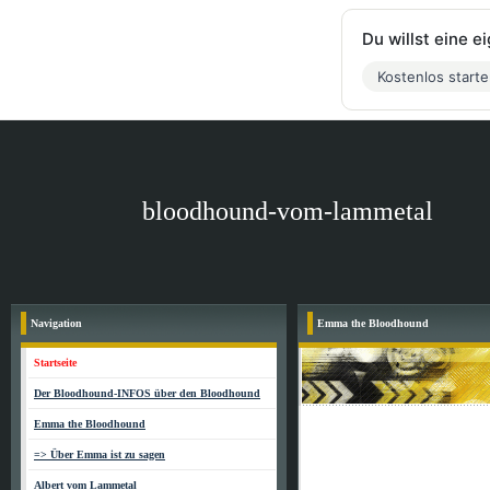
Du willst eine 
Kostenlos start
bloodhound-vom-lammetal
Navigation
Emma the Bloodhound
Startseite
Der Bloodhound-INFOS über den Bloodhound
Emma the Bloodhound
=> Über Emma ist zu sagen
Albert vom Lammetal