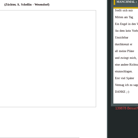
MANCHMAL :
(Züchter, A. Schellin - Wesendorf)
Stellt sich mir
Mitten am Tag
Ein Engel in den 
An dem kein Vorb
Unsichtbar
durchkreuzt er
all meine Pläne
und zwingt mich,
eine andere Richt
einzuschlagen.
Erst viel Später
Vermag ich zu sag
DANKE ;-)
139878 Besuch