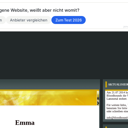
eigene Website, weißt aber nicht womit?
en
Anbieter vergleichen
Zum Test 2026
pow
AKTUALISIE
Am 21.07.2014 ha
Bloodhounds die 
Lammetal erobert.
Für weitere Infos,
benutzen Sie bitte
oder schreiben ein
info@bloodhound
Emma