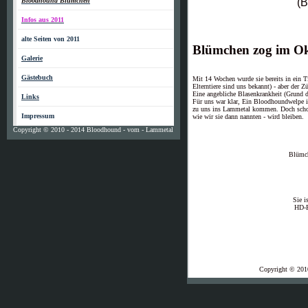
Bloodhound Blümchen
(B
Infos aus 2011
alte Seiten von 2011
Blümchen zog im Ok
Galerie
Gästebuch
Mit 14 Wochen wurde sie bereits in ein T
Elterntiere sind uns bekannt) - aber der Zü
Eine angebliche Blasenkrankheit (Grund de
Links
Für uns war klar, Ein Bloodhoundwelpe im 
zu uns ins Lammetal kommen. Doch scho
Impressum
wie wir sie dann nannten - wird bleiben.
Copyright © 2010 - 2014 Bloodhound - vom - Lammetal
Blümch
Sie i
HD-E
Copyright © 201