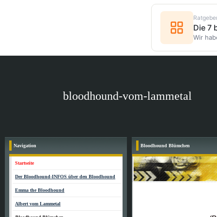
Ratgebe
Die 7
Wir hab
bloodhound-vom-lammetal
Navigation
Bloodhound Blümchen
Startseite
Der Bloodhound-INFOS über den Bloodhound
Emma the Bloodhound
Albert vom Lammetal