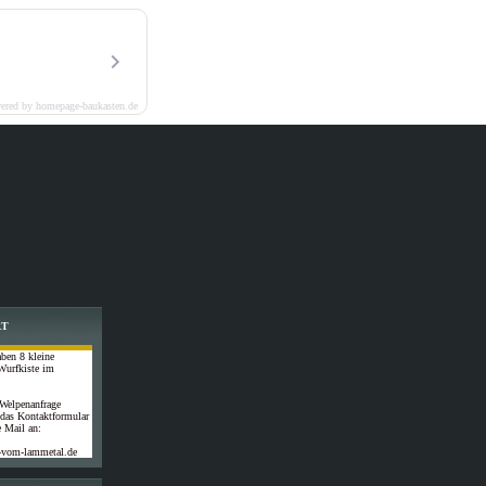
ered by homepage-baukasten.de
RT
ben 8 kleine
Wurfkiste im
 Welpenanfrage
 das Kontaktformular
e Mail an:
-vom-lammetal.de