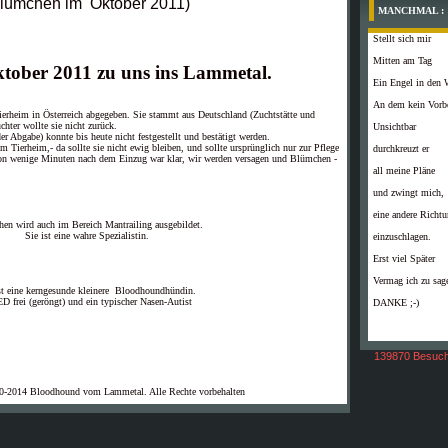
lümchen im Oktober 2011)
MANCHMAL :
Stellt sich mir
Mitten am Tag
tober 2011 zu uns ins Lammetal.
Ein Engel in den 
An dem kein Vorb
ierheim in Österreich abgegeben. Sie stammt aus Deutschland (Zuchtstätte und
chter wollte sie nicht zurück.
Unsichtbar
r Abgabe) konnte bis heute nicht festgestellt und bestätigt werden.
Tierheim,- da sollte sie nicht ewig bleiben, und sollte ursprünglich nur zur Pflege
durchkreuzt er
n wenige Minuten nach dem Einzug war klar, wir werden versagen und Blümchen -
all meine Pläne
und zwingt mich,
eine andere Richt
en wird auch im Bereich Mantrailing ausgebildet.
Sie ist eine wahre Spezialistin.
einzuschlagen.
Erst viel Später
Vermag ich zu sag
st eine kerngesunde kleinere Bloodhoundhündin.
D frei (geröngt) und ein typischer Nasen-Autist
DANKE ;-)
139870 Besuch
0-2014 Bloodhound vom Lammetal. Alle Rechte vorbehalten