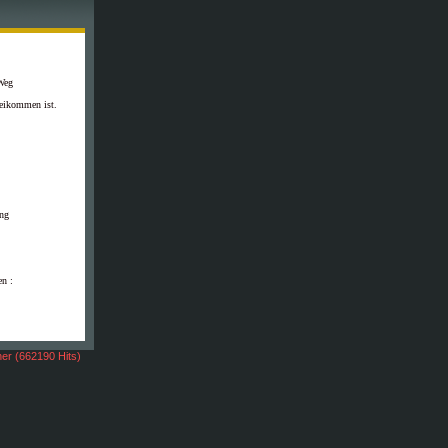
Weg
eikommen ist.
ung
en :
er (662190 Hits)