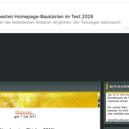
r
 besten Homepage-Baukästen im Test 2026
en die beliebtesten Anbieter verglichen. Der Testsieger überrascht.
pow
AKTUALISIE
Am 21.07.2014 ha
Bloodhounds die 
Lammetal erobert.
Für weitere Infos,
benutzen Sie bitte
Blümchen
oder schreiben ein
geb.:* Juli 2011
info@bloodhound