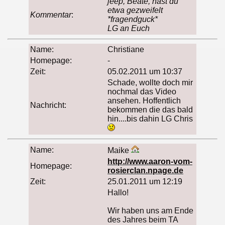
jeep, Beate, hast du
etwa gezweifelt
Kommentar
:
*fragendguck*
LG an Euch
Name:
Christiane
Homepage:
-
Zeit:
05.02.2011 um 10:37
Schade, wollte doch mir
nochmal das Video
ansehen. Hoffentlich
Nachricht:
bekommen die das bald
hin....bis dahin LG Chris
Name:
Maike
http://www.aaron-vom-
Homepage:
rosierclan.npage.de
Zeit:
25.01.2011 um 12:19
Hallo!
Wir haben uns am Ende
des Jahres beim TA