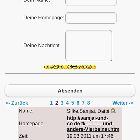
Deine Homepage:
Deine Nachricht:
Absenden
<- Zurück
1
2
3
4
5
6
7
8
Weiter ->
Name:
Silke,Samjai, Daipi
http://samjai-und-
Homepage:
co.de.tl/-.--.--.--.-und-
andere-Vierbeiner.htm
Zeit:
19.03.2011 um 17:46